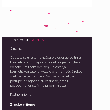
Feel Your
Beauty
O nama
Opustite se u rukama našeg profesionalnog tima
kozmetičara i uživajte u vrhunskoj njezi od glave
do pete u mirnom okruženju prostorija
kozmetičkog salona. Možete birati između širokog
spektra njege lica i tijela. Svi naši kozmetički
postupci prilagođeni su Vašim željama i
potrebama, jer ste Vi na prvom mjestu!
Radno vrijeme
Zimsko vrijeme