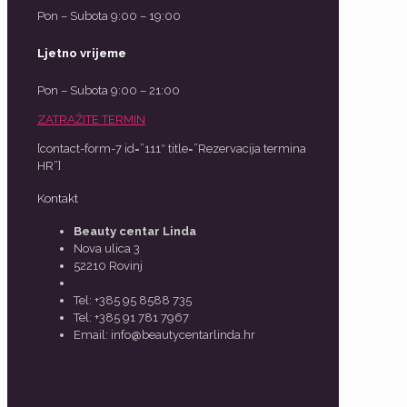
Pon – Subota 9:00 – 19:00
Ljetno vrijeme
Pon – Subota 9:00 – 21:00
ZATRAŽITE TERMIN
[contact-form-7 id=”111″ title=”Rezervacija termina
HR”]
Kontakt
Beauty centar Linda
Nova ulica 3
52210 Rovinj
Tel: +385 95 8588 735
Tel: +385 91 781 7967
Email: info@beautycentarlinda.hr